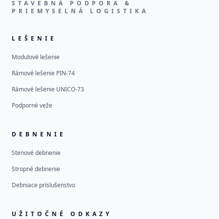
STAVEBNÁ PODPORA &
PRIEMYSELNÁ LOGISTIKA
LEŠENIE
Modulové lešenie
Rámové lešenie PIN-74
Rámové lešenie UNICO-73
Podporné veže
DEBNENIE
Stenové debnenie
Stropné debnenie
Debniace príslušenstvo
UŽITOČNÉ ODKAZY