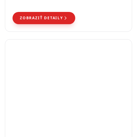
zaručuje odolnosť a trvanlivosť.
Slovenčina
ZOBRAZIŤ DETAILY
TMAVÝ
REŽIM
ZÁBRANY
Dočasné zábrany na zabezpečenie hromadných
podujatí, festivalov a staveniska. Ľahká oceľová
konštrukcia zváraná MIG. V mriežkovej (1,15×1,75 m) a