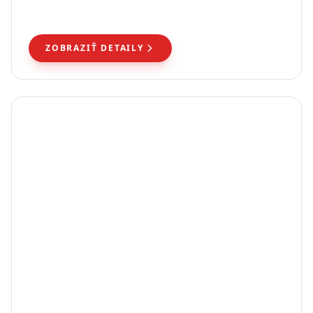
koncertnej (1,10×2,50 m) verzii.
ZOBRAZIŤ DETAILY
PRÍSLUŠENSTVO
Kompletný sortiment príslušenstva pre dočasné
oplotenie. Všetky prvky potrebné na profesionálnu