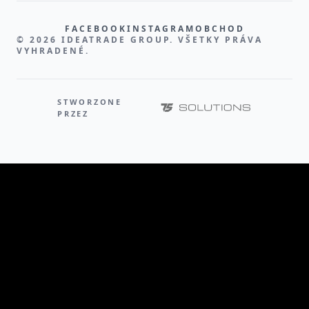
FACEBOOK
INSTAGRAM
OBCHOD
© 2026 IDEATRADE GROUP. VŠETKY PRÁVA
VYHRADENÉ.
STWORZONE
PRZEZ
O PRODUKTE
IdeaTrade ponúka panely dočasného oplotenia,
zábrany a príslušenstvo na prenájom aj predaj. Naše
riešenia dočasného oplotenia sú ideálne pre
stavenisko, hromadné podujatia, festivaly a