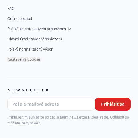
FAQ
Online obchod
Poľská komora stavebných inžinierov
Hlavný úrad stavebného dozoru
Poľský normalizačný výbor
Nastavenia cookies
NEWSLETTER
Vaša e-mailová adresa
Prihlásiť sa
Leave this field empty
Prihlásením súhlasíte so zasielaním newslettera IdeaTrade. Odhlásiť sa
môžete kedykoľvek.