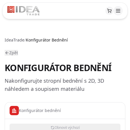
IdeaTrade
/
Konfigurátor Bednění
PRODUKTY
Zpět
Lešení
VÝROBA
KONFIGURÁTOR BEDNĚNÍ
Bednění
Nakonfigurujte stropní bednění s 2D, 3D
Přehled
PRONÁJEM
náhledem a soupisem materiálu
Příslušenství
Boční
REALIZACE
prkna
Oplocení
Konfigurátor bednění
Palety
ZNALOSTI
a
Obnovit výchozí