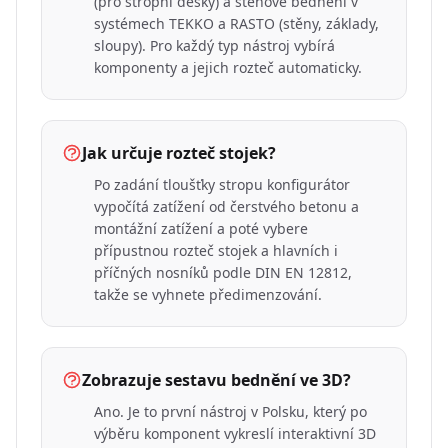
(pro stropní desky) a stěnové bednění v
systémech TEKKO a RASTO (stěny, základy,
sloupy). Pro každý typ nástroj vybírá
komponenty a jejich rozteč automaticky.
Jak určuje rozteč stojek?
Po zadání tloušťky stropu konfigurátor
vypočítá zatížení od čerstvého betonu a
montážní zatížení a poté vybere
přípustnou rozteč stojek a hlavních i
příčných nosníků podle DIN EN 12812,
takže se vyhnete předimenzování.
Zobrazuje sestavu bednění ve 3D?
Ano. Je to první nástroj v Polsku, který po
výběru komponent vykreslí interaktivní 3D