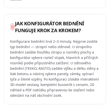
JAK KONFIGURÁTOR BEDNĚNÍ
FUNGUJE KROK ZA KROKEM?
Konfigurace bednění trvá 2–3 minuty. Nejprve zvolíte
typ bednění — stropní nebo stěnové. U stropního
bednění zadáte tloušťku stropu a rozměry plochy a
konfigurátor vybere rozteč stojek, hlavních a příčných
nosníků podle přípustného zatížení. U stěnového
bednění (TEKKO, RASTO) zadáte výšku a délku stěny a
tlak betonu a nástroj vybere panely, zámky, spínací
tyče a šikmé vzpěry. Po konfiguraci získáte interaktivní
3D model sestavy, kompletní kusovník s cenami, 2D
náhled a PDF nabídku připravenou ke stažení nebo
odeslání na náš obchodní úsek.