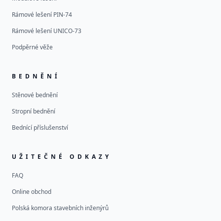
Rámové lešení PIN-74
Rámové lešení UNICO-73
Podpěrné věže
BEDNĚNÍ
Stěnové bednění
Stropní bednění
Bednící příslušenství
UŽITEČNÉ ODKAZY
FAQ
Online obchod
Polská komora stavebních inženýrů