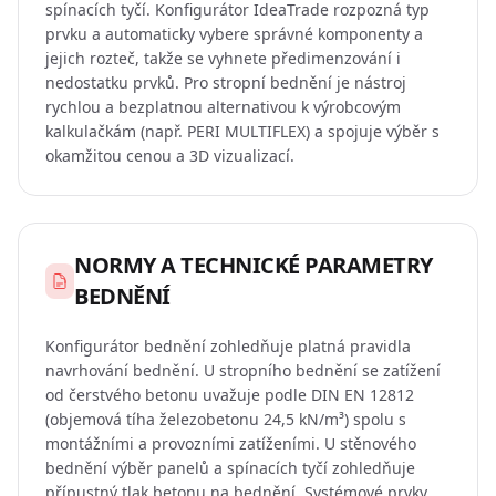
spínacích tyčí. Konfigurátor IdeaTrade rozpozná typ
prvku a automaticky vybere správné komponenty a
jejich rozteč, takže se vyhnete předimenzování i
nedostatku prvků. Pro stropní bednění je nástroj
rychlou a bezplatnou alternativou k výrobcovým
kalkulačkám (např. PERI MULTIFLEX) a spojuje výběr s
okamžitou cenou a 3D vizualizací.
NORMY A TECHNICKÉ PARAMETRY
BEDNĚNÍ
Konfigurátor bednění zohledňuje platná pravidla
navrhování bednění. U stropního bednění se zatížení
od čerstvého betonu uvažuje podle DIN EN 12812
(objemová tíha železobetonu 24,5 kN/m³) spolu s
montážními a provozními zatíženími. U stěnového
bednění výběr panelů a spínacích tyčí zohledňuje
přípustný tlak betonu na bednění. Systémové prvky