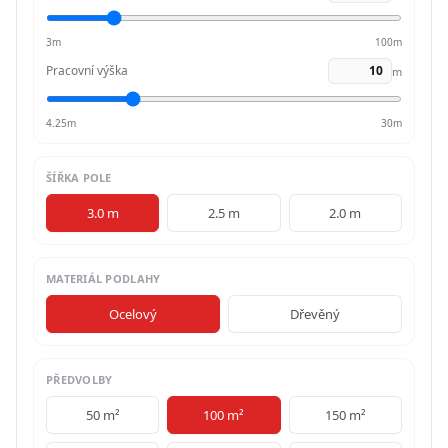
TMAVÝ
3
m
100
m
REŽIM
Pracovní výška
m
4.25
m
30
m
ŠÍŘKA POLE
3.0 m
2.5 m
2.0 m
MATERIÁL PODLAHY
Ocelový
Dřevěný
PŘEDVOLBY
50 m²
100 m²
150 m²