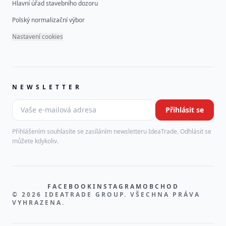
Hlavní úřad stavebního dozoru
Polský normalizační výbor
Nastavení cookies
NEWSLETTER
Vaše e-mailová adresa
Přihlásit se
Leave this field empty
Přihlášením souhlasíte se zasíláním newsletteru IdeaTrade. Odhlásit se
můžete kdykoliv.
FACEBOOK
INSTAGRAM
OBCHOD
© 2026 IDEATRADE GROUP. VŠECHNA PRÁVA
VYHRAZENA.