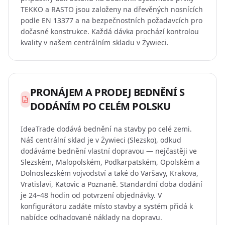
TEKKO a RASTO jsou založeny na dřevěných nosnících
podle EN 13377 a na bezpečnostních požadavcích pro
dočasné konstrukce. Každá dávka prochází kontrolou
kvality v našem centrálním skladu v Żywieci.
PRONÁJEM A PRODEJ BEDNĚNÍ S
DODÁNÍM PO CELÉM POLSKU
IdeaTrade dodává bednění na stavby po celé zemi.
Náš centrální sklad je v Żywieci (Slezsko), odkud
dodáváme bednění vlastní dopravou — nejčastěji ve
Slezském, Malopolském, Podkarpatském, Opolském a
Dolnoslezském vojvodství a také do Varšavy, Krakova,
Vratislavi, Katovic a Poznaně. Standardní doba dodání
je 24–48 hodin od potvrzení objednávky. V
konfigurátoru zadáte místo stavby a systém přidá k
nabídce odhadované náklady na dopravu.