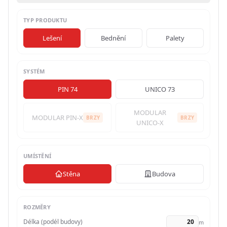
řezivo
TYP PRODUKTU
FAQ
O
Objednávky
NÁS
Lešení
Bednění
Palety
O
SYSTÉM
KONFIGURÁTORY
nás
PIN 74
UNICO 73
Konfigurátor
KONTAKT
Partneři
MODULAR
MODULAR PIN-X
lešení
BRZY
BRZY
UNICO-X
Kalkulačka
POPTAT
UMÍSTĚNÍ
palet
NABÍDKU
Stěna
Budova
Konfigurátor
bednění
Čeština
ROZMĚRY
Délka (podél budovy)
m