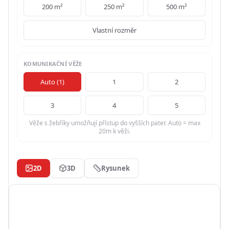
200 m²
250 m²
500 m²
Vlastní rozměr
KOMUNIKAČNÍ VĚŽE
Auto
(
1
)
1
2
3
4
5
Věže s žebříky umožňují přístup do vyšších pater. Auto = max
20m k věži.
2D
3D
Rysunek