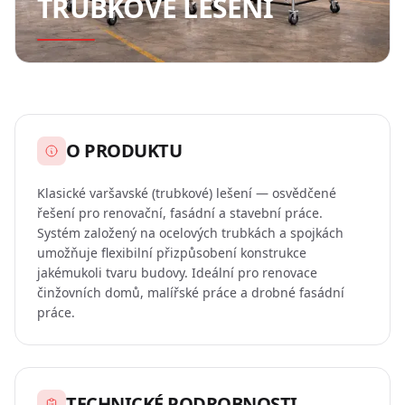
TRUBKOVÉ LEŠENÍ
řezivo
FAQ
O
Objednávky
NÁS
O
KONFIGURÁTORY
nás
O PRODUKTU
Konfigurátor
KONTAKT
Klasické varšavské (trubkové) lešení — osvědčené
Partneři
lešení
řešení pro renovační, fasádní a stavební práce.
Systém založený na ocelových trubkách a spojkách
umožňuje flexibilní přizpůsobení konstrukce
Kalkulačka
jakémukoli tvaru budovy. Ideální pro renovace
POPTAT
palet
činžovních domů, malířské práce a drobné fasádní
NABÍDKU
práce.
Konfigurátor
bednění
Čeština
TECHNICKÉ PODROBNOSTI