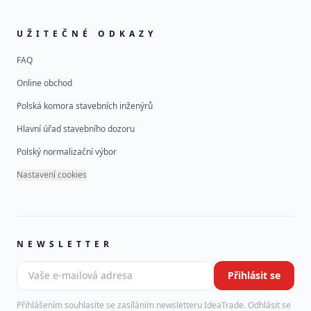
UŽITEČNÉ ODKAZY
FAQ
Online obchod
Polská komora stavebních inženýrů
Hlavní úřad stavebního dozoru
Polský normalizační výbor
Nastavení cookies
NEWSLETTER
Vaše e-mailová adresa
Přihlásit se
Leave this field empty
Přihlášením souhlasíte se zasíláním newsletteru IdeaTrade. Odhlásit se