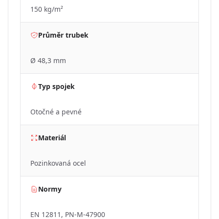
150 kg/m²
Průměr trubek
Ø 48,3 mm
Typ spojek
Otočné a pevné
Materiál
Pozinkovaná ocel
Normy
EN 12811, PN-M-47900