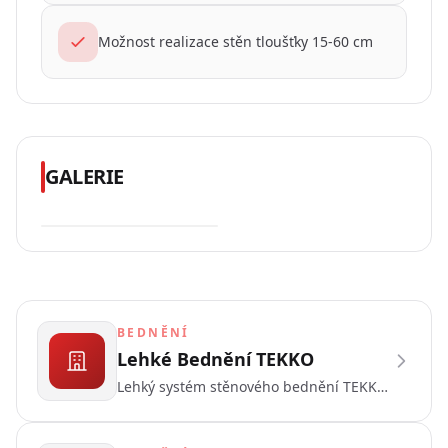
Možnost realizace stěn tloušťky 15-60 cm
GALERIE
(
1
)
BEDNĚNÍ
Lehké Bednění TEKKO
Lehký systém stěnového bednění TEKKO
určený pro ruční montáž. Ideální pro
rodinné domy, základové stěny a menší
konstrukce. Díky nízké hmotnosti panelů