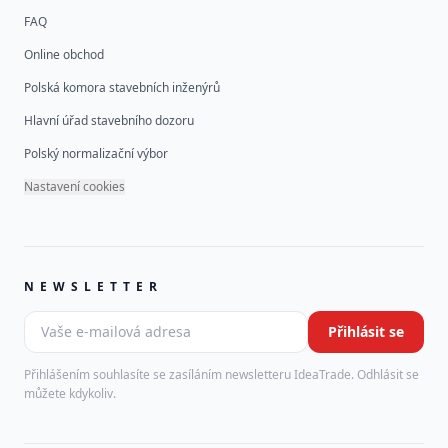
FAQ
Online obchod
Polská komora stavebních inženýrů
Hlavní úřad stavebního dozoru
Polský normalizační výbor
Nastavení cookies
NEWSLETTER
Vaše e-mailová adresa
Přihlásit se
Leave this field empty
Přihlášením souhlasíte se zasíláním newsletteru IdeaTrade. Odhlásit se
můžete kdykoliv.