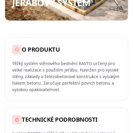
JEŘÁBOVÝ SYSTÉM
řezivo
FAQ
O
Objednávky
NÁS
O
KONFIGURÁTORY
nás
O PRODUKTU
Konfigurátor
KONTAKT
Těžký systém stěnového bednění RASTO určený pro
Partneři
lešení
velké realizace s použitím jeřábu. Navržen pro vysoké
stěny, základy a železobetonové konstrukce s vysokým
tlakem betonu. Zaručuje perfektní povrch betonu a
Kalkulačka
vysokou opakovatelnost.
POPTAT
palet
NABÍDKU
Konfigurátor
bednění
TECHNICKÉ PODROBNOSTI
Čeština