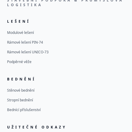
STAVEBNÍ PODPORA & PRŮMYSLOVÁ
LOGISTIKA
LEŠENÍ
Modulové lešení
Rámové lešení PIN-74
Rámové lešení UNICO-73
Podpěrné věže
BEDNĚNÍ
Stěnové bednění
Stropní bednění
Bednící příslušenství
UŽITEČNÉ ODKAZY