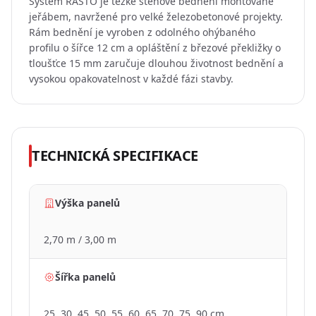
Systém RASTO je těžké stěnové bednění montované
jeřábem, navržené pro velké železobetonové projekty.
TMAVÝ
Rám bednění je vyroben z odolného ohýbaného
REŽIM
profilu o šířce 12 cm a opláštění z březové překližky o
tloušťce 15 mm zaručuje dlouhou životnost bednění a
vysokou opakovatelnost v každé fázi stavby.
TECHNICKÁ SPECIFIKACE
Výška panelů
2,70 m / 3,00 m
Šířka panelů
25, 30, 45, 50, 55, 60, 65, 70, 75, 90 cm